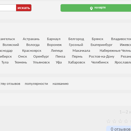
на карте
ангельск
Астрахань
Барнаул
Белгород
Брянск
Владивосто
Волжский
Вологда
Воронеж
Грозный
Екатеринбург
Ижевс
аснодар
Красноярск
Липецк
Махачкала
Набережные Челн
ибирск
Омск
Оренбург
Пенза
Пермь
Ростов-на-Дону
Рязан
Тула
Тюмень
Ульяновск
Уфа
Хабаровск
Челябинск
Ярославл
ству отзывов
популярности
названию
1—2 и
0 отзывов