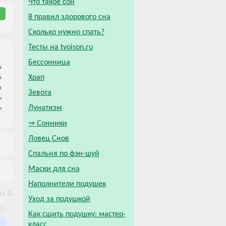
Что такое сон
8 правил здорового сна
Сколько нужно спать?
Тесты на tvoison.ru
Бессонница
к
Храп
к
ы
Зевота
ь
Лунатизм
ь
⇒ Сонники
Ловец Снов
Спальня по фэн-шуй
Маски для сна
Наполнители подушек
з 2.
Уход за подушкой
Как сшить подушку: мастер-
класс