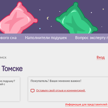
вого сна
Наполнители подушек
Вопрос эксперту
омск
Вход
 Томске
Покупатель! Ваше мнение важно!
ую подушку?
ей с
Оставьте свой отзыв и комментарий.
Информация для представителей