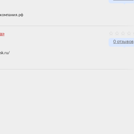
якомпания.рф
а»
0 отзывов
sk.ru/