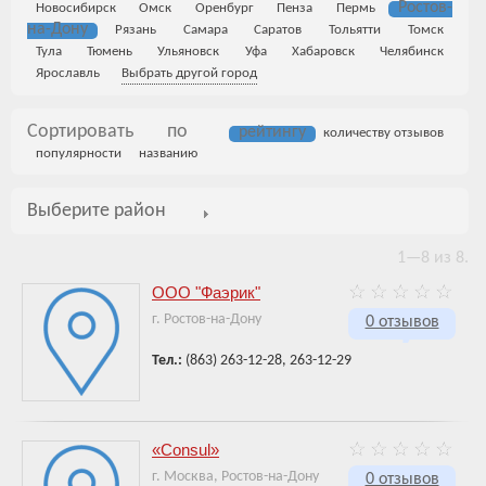
Ростов-
Новосибирск
Омск
Оренбург
Пенза
Пермь
на-Дону
Рязань
Самара
Саратов
Тольятти
Томск
Тула
Тюмень
Ульяновск
Уфа
Хабаровск
Челябинск
Ярославль
Выбрать другой город
Сортировать по
рейтингу
количеству отзывов
популярности
названию
Выберите район
1—8 из 8.
ООО "Фаэрик"
г. Ростов-на-Дону
0 отзывов
Тел.:
(863) 263-12-28, 263-12-29
«Consul»
г. Москва, Ростов-на-Дону
0 отзывов