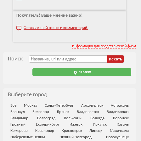
Покупатель! Ваше мнение важно!
Оставьте свой отзыв и комментарий.
Информация для представителей фирм
Поиск
на карте
Выберите город
Все
Москва
Санкт-Петербург
Архангельск
Астрахань
Барнаул
Белгород
Брянск
Владивосток
Владикавказ
Владимир
Волгоград
Волжский
Вологда
Воронеж
Грозный
Екатеринбург
Ижевск
Иркутск
Казань
Кемерово
Краснодар
Красноярск
Липецк
Махачкала
Набережные Челны
Нижний Новгород
Новокузнецк