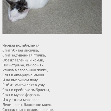
Черная колыбельная.
Спит убитая лисичка,
Спит задушенная птичка,
Обезглавленный хомяк,
Посмотри-ка, как обмяк.
Утонув в зловонной жиже,
Спят в аквариуме мыши.
И на высохшем полу
Рыбки кучкой спят в углу.
Спят в пробирке эмбрионы,
Спят в музее фараоны,
И в уютном мавзолее
Ленин спит, блаженно млея.
Сторож спит с ножом в спине,