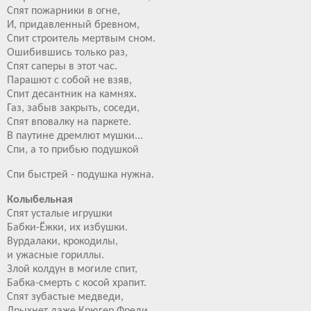
Спят пожарники в огне,
И, придавленный бревном,
Спит строитель мертвым сном.
Ошибившись только раз,
Спят саперы в этот час.
Парашют с собой не взяв,
Спит десантник на камнях.
Газ, забыв закрыть, соседи,
Спят вповалку на паркете.
В паутине дремлют мушки...
Спи, а то прибью подушкой
Спи быстрей - подушка нужна.
Колыбельная
Спят усталые игрушки
Бабки-Ёжки, их избушки.
Вурдалаки, крокодилы,
и ужасные гориллы.
Злой колдун в могиле спит,
Бабка-смерть с косой храпит.
Спят зубастые медведи,