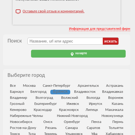
Оставьте свой отзыв и комментарий.
Информация для представителей фирм
Поиск
на карте
Выберите город
Все
Москва
Санкт-Петербург
Архангельск
Астрахань
Брянск
Барнаул
Белгород
Владивосток
Владикавказ
Владимир
Волгоград
Волжский
Вологда
Воронеж
Грозный
Екатеринбург
Ижевск
Иркутск
Казань
Кемерово
Краснодар
Красноярск
Липецк
Махачкала
Набережные Челны
Нижний Новгород
Новокузнецк
Новосибирск
Омск
Оренбург
Пенза
Пермь
Ростов-на-Дону
Рязань
Самара
Саратов
Тольятти
Томск
Тула
Тюмень
Ульяновск
Уфа
Хабаровск