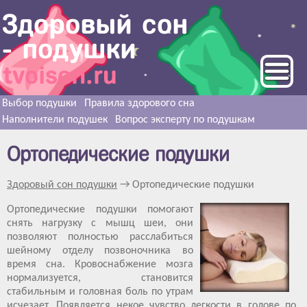
Выбор подушки
Правила здорового сна
Наполнители подушек
Вопрос эксперту по подушкам
Ортопедические подушки
Здоровый сон подушки
→ Ортопедические подушки
Ортопедические подушки помогают
снять нагрузку с мышц шеи, они
позволяют полностью расслабиться
шейному отделу позвоночника во
время сна. Кровоснабжение мозга
нормализуется, становится
стабильным и головная боль по утрам
исчезает. Появляется некое чувство легкости в голове по