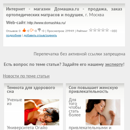
Интернет - магазин Домашка.ru - продажа, заказ
ортопедических матрасов и подушек
, г. Москва
Web-сайт:
http://www.domashka.ru/
Отзывов: 0
−0
−0
−0 | Просмотров: 29949 | Рейтинг:
− 0(0)
подробнее
|
добавить отзыв/оценить
Перепечатка без активной ссылки запрещена
Есть вопрос по теме статьи? Задайте его нашему
эксперту
!
Новости по теме статьи
Темнота для здорового
Сон повышает женскую
сна
привлекательность
Ученые
Для
из
того
чтобы
стать
более
Университета Огайо
привлекательными и