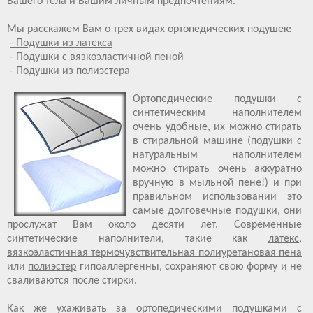
Вашего тела и Вашим личным предпочтениям.
Мы расскажем Вам о трех видах ортопедических подушек:
- Подушки из латекса
- Подушки с вязкоэластичной пеной
- Подушки из полиэстера
Ортопедические подушки с
синтетическим наполнителем
очень удобные, их можно стирать
в стиральной машине (подушки с
натуральным наполнителем
можно стирать очень аккуратно
вручную в мыльной пене!) и при
правильном использовании это
самые долговечные подушки, они
прослужат Вам около десяти лет. Современные
синтетические наполнители, такие как
латекс
,
вязкоэластичная термочувствительная полиуретановая пена
или
полиэстер
гипоаллергенны, сохраняют свою форму и не
сваливаются после стирки.
Как же ухаживать за ортопедическими подушками с