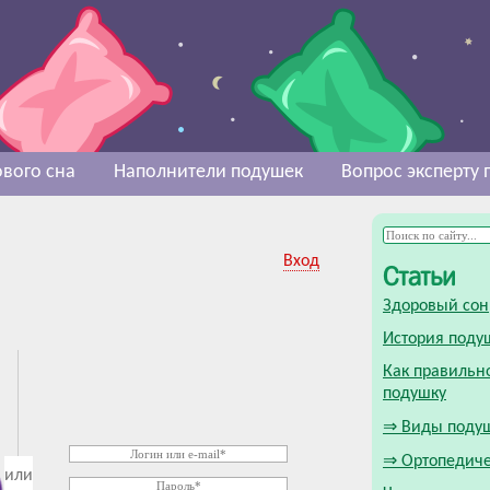
вого сна
Наполнители подушек
Вопрос эксперту
Вход
Статьи
Здоровый сон
История поду
Как правильн
подушку
⇒ Виды поду
⇒ Ортопедиче