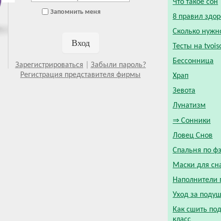
Что такое сон
Запомнить меня
8 правил здор
Сколько нужн
Тесты на tvois
Бессонница
Зарегистрироваться
|
Забыли пароль?
Регистрация представителя фирмы
Храп
Зевота
Лунатизм
⇒ Сонники
Ловец Снов
Спальня по ф
Маски для сн
Наполнители 
Уход за поду
Как сшить под
класс