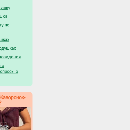
душку
ушки
ту по
ушках
одушках
новидения
то
опросы о
«Жаворонок»
?