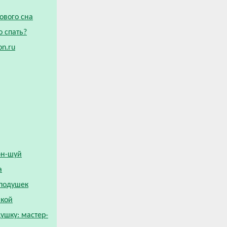
ового сна
о спать?
on.ru
эн-шуй
а
подушек
шкой
ушку: мастер-