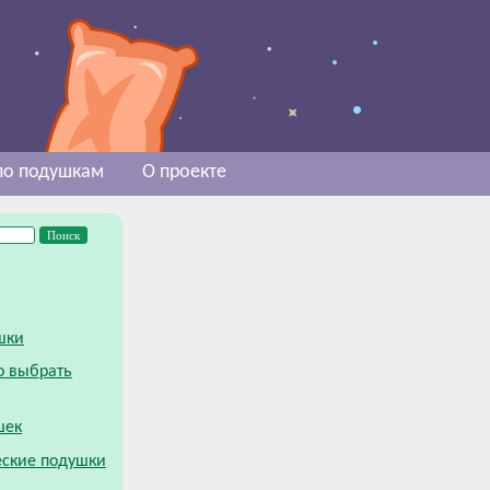
 по подушкам
О проекте
шки
о выбрать
шек
ские подушки