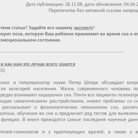
Дата публикации: 28.11.08, дата обновления: 04.04.
Перепечатка без активной ссылки запре
 теме статьи? Задайте его нашему
эксперту
!
оворит поза, которую Ваш ребенок принимает во время сна о е
эмоциональном состоянии.
и как нам это лучше всего удается
10)
олог и популяризатор науки Петер Шпорк обсуждает вопр
гих категорий населения. Жизнь современного человека п
нередко возникают нарушения сна. Почти все пациенты психиатр
ющие соматическими расстройствами, имеют проблемы со с
рассказывает о физиологических механизмах сна, разли
отных, обучении во сне и предлагает ряд тестов для выявлен
 функции. В книге приводятся самые последние научные дан
телей-сомнологов и у практикующих врачей, а также у в