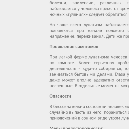
болезни, эпилепсии, различных 
наблюдается у человека время от врем
ночных «гуляниях» следует обратиться 
Но чаще всего лунатизм наблюдаетс
появляются при начале полового 
напряжение, переживания. Дети же пр
Проявление симптомов
При легкой форме лунатизма человек м
по комнате. Более серьезная проб
деятельность – куда-то собирается, 
заниматься бытовыми делами. Глаза у 
даже может вполне адекватно ответ
неспешные. В отдельные моменты могу
Опасности
В бессознательно состоянии человек м
случайно выпасть из него, пораниться 
приключений
в сонном виде
утром лун
Меры предосторожности: