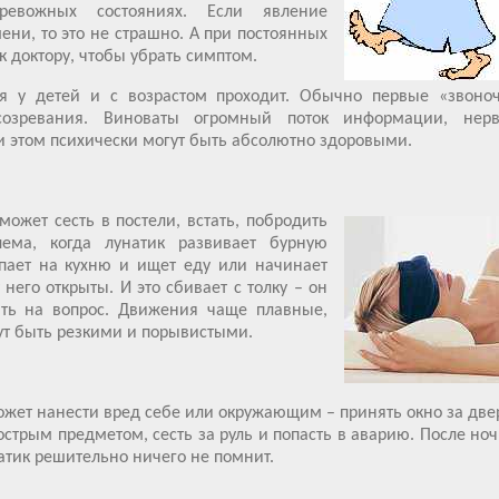
тревожных состояниях. Если явление
ени, то это не страшно. А при постоянных
к доктору, чтобы убрать симптом.
я у детей и с возрастом проходит. Обычно первые «звоно
созревания. Виноваты огромный поток информации, нерв
и этом психически могут быть абсолютно здоровыми.
ожет сесть в постели, встать, побродить
лема, когда лунатик развивает бурную
топает на кухню и ищет еду или начинает
него открыты. И это сбивает с толку – он
ить на вопрос. Движения чаще плавные,
т быть резкими и порывистыми.
ожет нанести вред себе или окружающим – принять окно за две
острым предметом, сесть за руль и попасть в аварию. После но
атик решительно ничего не помнит.