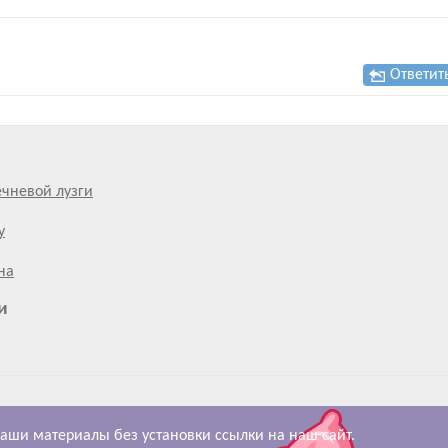
Ответит
ечневой лузги
у
на
и
аши материалы без установки ссылки на наш сайт.