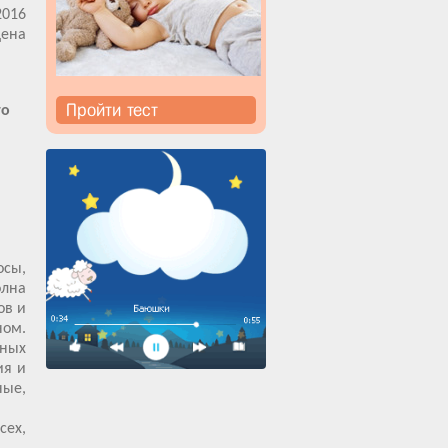
2016
щена
Пройти тест
го
осы,
олна
ов и
ном.
чных
ия и
ные,
сех,