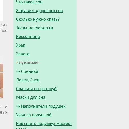
Что такое сон
8 правил здорового сна
Сколько нужно спать?
чки»
Тесты на tvoison.ru
ное
Бессонница
Храп
Зевота
Лунатизм
⇒ Сонники
Ловец Снов
Спальня по фэн-шуй
Маски для сна
⇒ Наполнители подушек
рь и
чных
Уход за подушкой
Как сшить подушку: мастер-