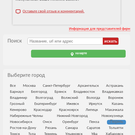
Оставьте свой отзыв и комментарий.
Информация для представителей фирм
Поиск
на карте
Выберите город
Все
Москва
Санкт-Петербург
Архангельск
Астрахань
Барнаул
Белгород
Брянск
Владивосток
Владикавказ
Владимир
Волгоград
Волжский
Вологда
Воронеж
Грозный
Екатеринбург
Ижевск
Иркутск
Казань
Кемерово
Краснодар
Красноярск
Липецк
Махачкала
Набережные Челны
Нижний Новгород
Новокузнецк
Пермь
Новосибирск
Омск
Оренбург
Пенза
Ростов-на-Дону
Рязань
Самара
Саратов
Тольятти
Томск
Тула
Тюмень
Ульяновск
Уфа
Хабаровск