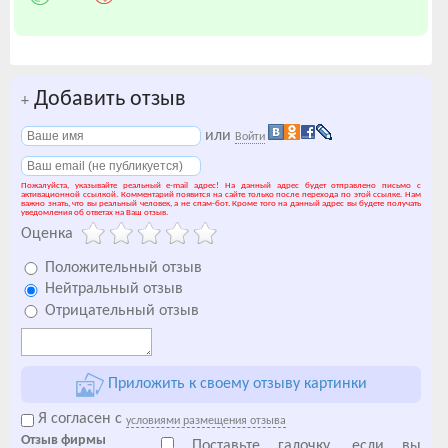
Добавить отзыв
+
или
Войти
Пожалуйста, указывайте реальный e-mail адрес! На данный адрес будет отправлено письмо с
активационной ссылкой. Комментарий появится на сайте только после перехода по этой ссылке. Нам
важно знать, что вы реальный человек, а не спам-бот. Кроме того на данный адрес вы будете получать
уведомления об ответах на Ваш отзыв.
Оценка
Положительный отзыв
Нейтральный отзыв
Отрицательный отзыв
Приложить к своему отзыву картинки
Я согласен с
условиями размещения отзыва
Отзыв фирмы
Поставьте галочку, если вы