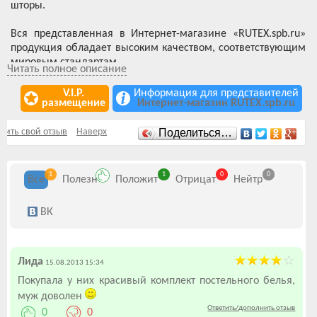
шторы.
Вся представленная в Интернет-магазине «RUTEX.spb.ru»
продукция обладает высоким качеством, соответствующим
мировым стандартам.
Читать полное описание
V.I.P.
Информация для представителей
размещение
Интернет-магазин RUTEX.spb.ru
Отзывы
вить свой отзыв
Наверх
Поделиться…
1
1
0
0
Все
Полезн
Положит
Отрицат
Нейтр
ВК
Лида
15.08.2013 15:34
Покупала у них красивый комплект постельного белья,
муж доволен
Ответить/дополнить отзыв
0
0