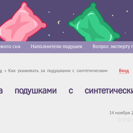
вого сна
Наполнители подушек
Вопрос эксперту
а
»
Как ухаживать за подушками с синтетическим
Вход
а подушками с синтетическ
14 ноября 