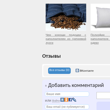
Чем хороши подушки с
Полиэфир 
наполнителем из гречневой
наполнител
лузги
одеял
Отзывы
Все отзывы (0)
ВКонтакте
Добавить комментарий
+
или
Войти