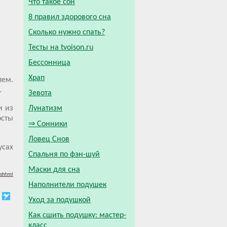
Что такое сон
8 правил здорового сна
Сколько нужно спать?
Тесты на tvoison.ru
Бессонница
Храп
лем.
.
Зевота
Лунатизм
и из
осты
⇒ Сонники
Ловец Снов
усах
Спальня по фэн-шуй
Маски для сна
.shtml
Наполнители подушек
Уход за подушкой
Как сшить подушку: мастер-
класс