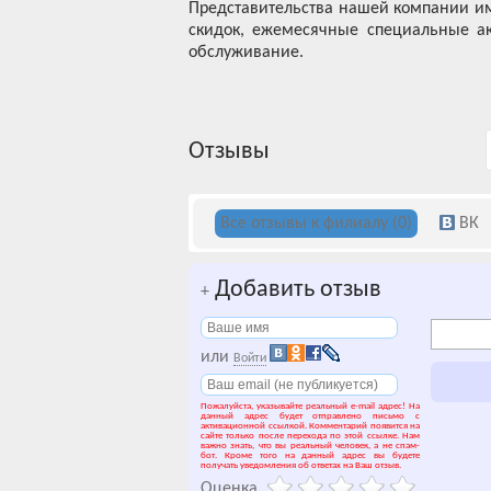
Представительства нашей компании им
скидок, ежемесячные специальные ак
обслуживание.
Отзывы
Все отзывы к филиалу (0)
ВК
Добавить отзыв
+
или
Войти
Пожалуйста, указывайте реальный e-mail адрес! На
данный адрес будет отправлено письмо с
активационной ссылкой. Комментарий появится на
сайте только после перехода по этой ссылке. Нам
важно знать, что вы реальный человек, а не спам-
бот. Кроме того на данный адрес вы будете
получать уведомления об ответах на Ваш отзыв.
Оценка