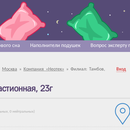
вого сна
Наполнители подушек
Вопрос эксперту
»
Москва
»
Компания «Неотек»
»
Филиал: Тамбов,
Вход
астионная, 23г
льных
,
0 нейтральных
)