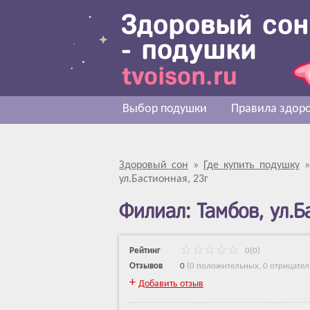
Выбор подушки
Правила здоро
Здоровый сон
»
Где купить подушку
ул.Бастионная, 23г
Филиал: Тамбов, ул.Б
Рейтинг
0(0)
Отзывов
0
(
0 положительных
,
0 отрицате
+
Добавить отзыв