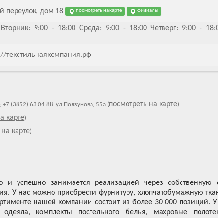
й переулок, дом 18
посмотреть на карте
филиалы
Вторник: 9:00 - 18:00 Среда: 9:00 - 18:00 Четверг: 9:00 - 18:
tp://текстильнаякомпания.рф
посмотреть на карте
0; +7 (3852) 63 04 88, ул.Ползунова, 55а (
)
а карте
)
 на карте
)
о и успешно занимается реализацией через собственную 
лия. У нас можно приобрести фурнитуру, хлопчатобумажную тка
ртименте нашей компании состоит из более 30 000 позиций. У
деяла, комплекты постельного белья, махровые полоте