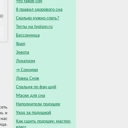
Что такое сон
8 правил здорового сна
00
Сколько нужно спать?
Тесты на tvoison.ru
Бессонница
Храп
Зевота
Лунатизм
⇒ Сонники
Ловец Снов
Спальня по фэн-шуй
Маски для сна
Наполнители подушек
сеть
Уход за подушкой
нь и
 нас
Как сшить подушку: мастер-
нца.
класс