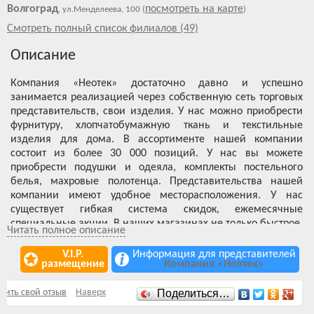
Волгоград
посмотреть на карте
, ул.Менделеева, 100 (
)
Смотреть полный список филиалов (49)
Описание
Компания «Неотек» достаточно давно и успешно
занимается реализацией через собственную сеть торговых
представительств, свои изделия. У нас можно приобрести
фурнитуру, хлопчатобумажную ткань и текстильные
изделия для дома. В ассортименте нашей компании
состоит из более 30 000 позиций. У нас вы можете
приобрести подушки и одеяла, комплекты постельного
белья, махровые полотенца. Представительства нашей
компании имеют удобное месторасположения. У нас
существует гибкая система скидок, ежемесячные
специальные акции. В наших магазинах не только быстрое,
Читать полное описание
но и внимательное обслуживание.
V.I.P.
Информация для представителей
размещение
Компания «Неотек»
Отзывы
вить свой отзыв
Наверх
Поделиться…