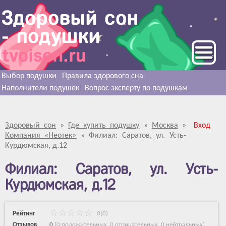
Выбор подушки
Правила здорового сна
Наполнители подушек
Вопрос эксперту по подушкам
Здоровый сон
»
Где купить подушку
»
Москва
»
Вход
Компания «Неотек»
»
Филиал: Саратов, ул. Усть-
Курдюмская, д.12
Филиал: Саратов, ул. Усть-
Курдюмская, д.12
Рейтинг
0(0)
Отзывов
0
(
0 положительных
,
0 отрицательных
,
0 нейтральных
)