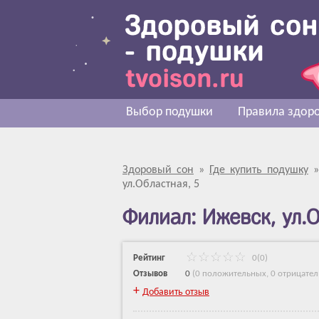
Выбор подушки
Правила здоро
Здоровый сон
»
Где купить подушку
ул.Областная, 5
Филиал: Ижевск, ул.О
Рейтинг
0(0)
Отзывов
0
(
0 положительных
,
0 отрицате
+
Добавить отзыв