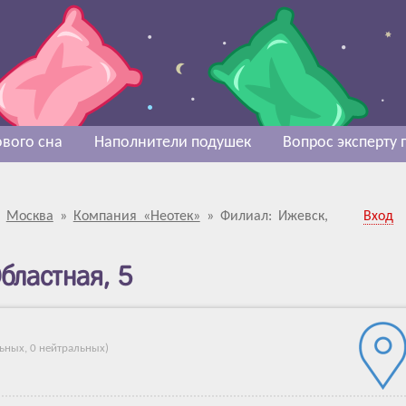
вого сна
Наполнители подушек
Вопрос эксперту
»
Москва
»
Компания «Неотек»
»
Филиал: Ижевск,
Вход
бластная, 5
льных
,
0 нейтральных
)