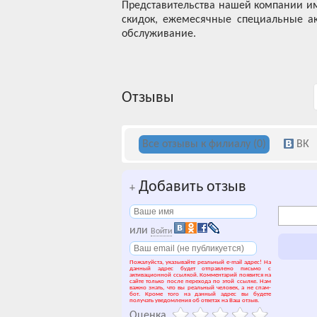
Представительства нашей компании им
скидок, ежемесячные специальные ак
обслуживание.
Отзывы
Все отзывы к филиалу (0)
ВК
Добавить отзыв
+
или
Войти
Пожалуйста, указывайте реальный e-mail адрес! На
данный адрес будет отправлено письмо с
активационной ссылкой. Комментарий появится на
сайте только после перехода по этой ссылке. Нам
важно знать, что вы реальный человек, а не спам-
бот. Кроме того на данный адрес вы будете
получать уведомления об ответах на Ваш отзыв.
Оценка