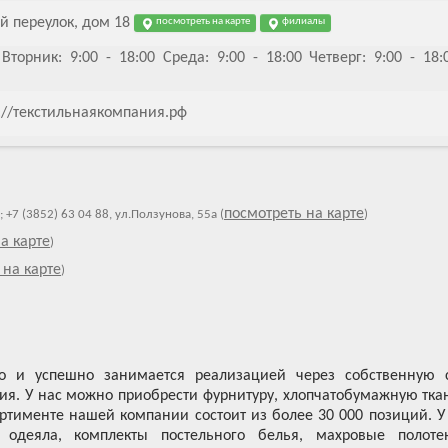
й переулок, дом 18
посмотреть на карте
филиалы
Вторник: 9:00 - 18:00 Среда: 9:00 - 18:00 Четверг: 9:00 - 18:
tp://текстильнаякомпания.рф
посмотреть на карте
0; +7 (3852) 63 04 88, ул.Ползунова, 55а (
)
а карте
)
 на карте
)
о и успешно занимается реализацией через собственную 
лия. У нас можно приобрести фурнитуру, хлопчатобумажную тка
ртименте нашей компании состоит из более 30 000 позиций. У
деяла, комплекты постельного белья, махровые полоте