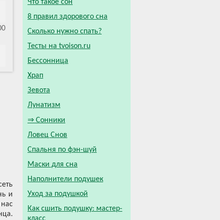
Что такое сон
8 правил здорового сна
00
Сколько нужно спать?
Тесты на tvoison.ru
Бессонница
Храп
Зевота
Лунатизм
⇒ Сонники
Ловец Снов
Спальня по фэн-шуй
Маски для сна
Наполнители подушек
сеть
Уход за подушкой
нь и
 нас
Как сшить подушку: мастер-
нца.
класс