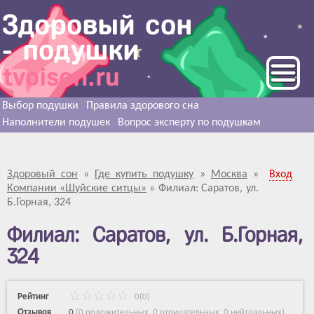
Выбор подушки
Правила здорового сна
Наполнители подушек
Вопрос эксперту по подушкам
Здоровый сон
»
Где купить подушку
»
Москва
»
Вход
Компании «Шуйские ситцы»
»
Филиал: Саратов, ул.
Б.Горная, 324
Филиал: Саратов, ул. Б.Горная,
324
Рейтинг
0(0)
Отзывов
0
(
0 положительных
,
0 отрицательных
,
0 нейтральных
)