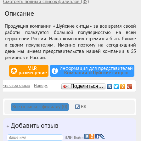
Смотреть полный список филиалов (32)
Описание
Продукция компании «Шуйские ситцы» за все время своей
работы пользуется большой популярностью на всей
территории России. Наша компания стремится быть ближе
к своим покупателям. Именно поэтому на сегодняшний
день мы имеем представительства нашей компании в 35
регионов в России.
V.I.P.
Информация для представителей
размещение
Компании «Шуйские ситцы»
Отзывы
вить свой отзыв
Наверх
Поделиться…
Все отзывы к филиалу (0)
ВК
Добавить отзыв
+
или
Войти