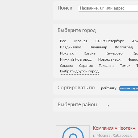
Поиск
Выберите город
Все
Москва
Санкт-Петербург
Арх
Владикавказ
Владимир
Волгоград
Иркутск
Казань
Кемерово
Кр
Нижний Новгород
Новокузнецк
Новос
Самара
Саратов
Тольятти
Томск
Выбрать другой город
Сортировать по
рейтингу
количеству 
Выберите район
Компания «Неотек»
г. Москва, Хабаровск