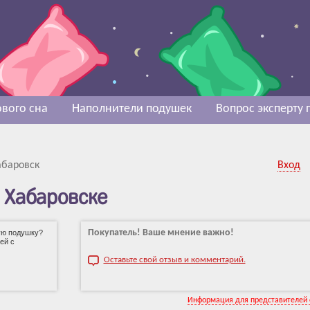
вого сна
Наполнители подушек
Вопрос эксперту
абаровск
Вход
в Хабаровске
Покупатель! Ваше мнение важно!
ую подушку?
ей с
Оставьте свой отзыв и комментарий.
Информация для представителей