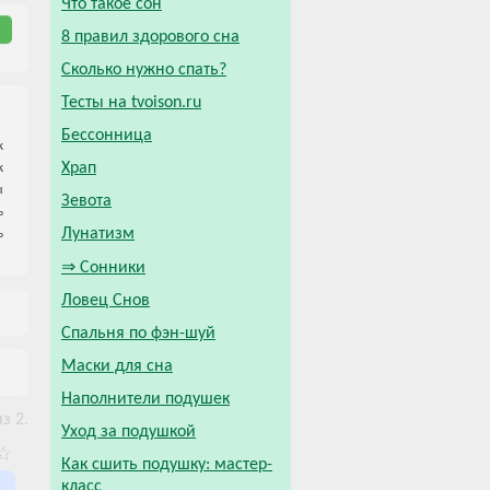
Что такое сон
8 правил здорового сна
Сколько нужно спать?
Тесты на tvoison.ru
Бессонница
к
Храп
к
ы
Зевота
ь
Лунатизм
ь
⇒ Сонники
Ловец Снов
Спальня по фэн-шуй
Маски для сна
Наполнители подушек
з 2.
Уход за подушкой
Как сшить подушку: мастер-
класс