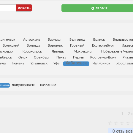
на карте
ангельск
Астрахань
Барнаул
Белгород
Брянск
Владивосто
Волжский
Вологда
Воронеж
Грозный
Екатеринбург
Ижевс
аснодар
Красноярск
Липецк
Махачкала
Набережные Челн
ибирск
Омск
Оренбург
Пенза
Пермь
Ростов-на-Дону
Рязан
Хабаровск
Тула
Тюмень
Ульяновск
Уфа
Челябинск
Ярославл
популярности
названию
отзывов
1—2 и
0 отзывов